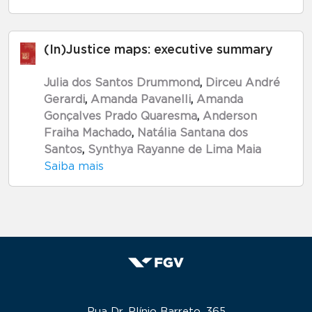
(In)Justice maps: executive summary
Julia dos Santos Drummond
,
Dirceu André
Gerardi
,
Amanda Pavanelli
,
Amanda
Gonçalves Prado Quaresma
,
Anderson
Fraiha Machado
,
Natália Santana dos
Santos
,
Synthya Rayanne de Lima Maia
Saiba mais
Rua Dr. Plínio Barreto, 365