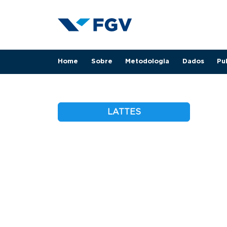
Pular para o conteúdo principal
Navegação principal
Home
Sobre
Metodologia
Dados
Pu
LATTES