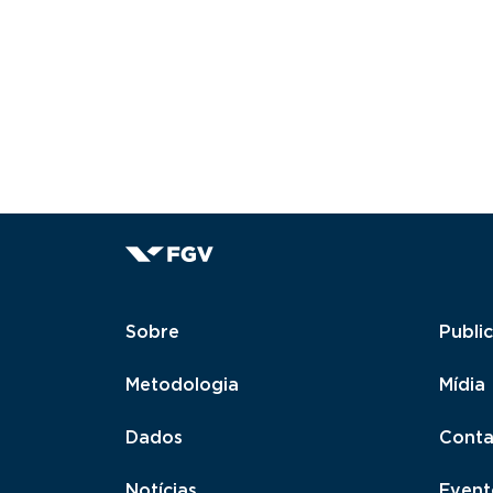
Rodapé
Sobre
Publi
Metodologia
Mídia
Dados
Conta
Notícias
Event