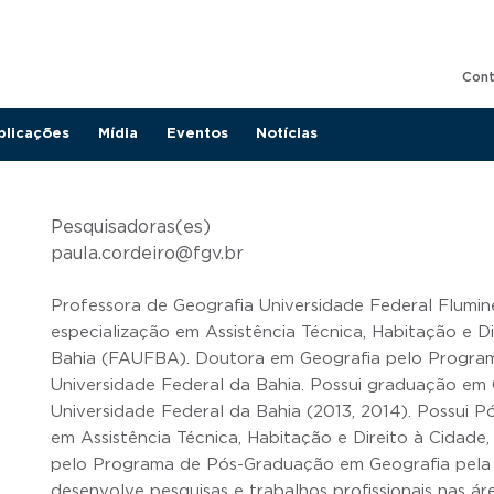
M
Con
blicações
Mídia
Eventos
Notícias
Pesquisadoras(es)
paula.cordeiro@fgv.br
Professora de Geografia Universidade Federal Flumi
especialização em Assistência Técnica, Habitação e D
Bahia (FAUFBA). Doutora em Geografia pelo Progra
Universidade Federal da Bahia. Possui graduação em 
Universidade Federal da Bahia (2013, 2014). Possui 
em Assistência Técnica, Habitação e Direito à Cidade,
pelo Programa de Pós-Graduação em Geografia pela 
desenvolve pesquisas e trabalhos profissionais nas ár