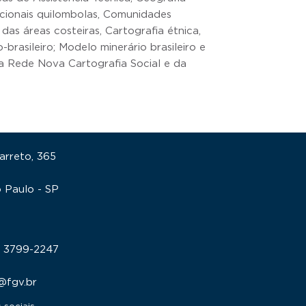
icionais quilombolas, Comunidades
 das áreas costeiras, Cartografia étnica,
brasileiro; Modelo minerário brasileiro e
da Rede Nova Cartografia Social e da
Barreto, 365
o Paulo - SP
11 3799-2247
p@fgv.br