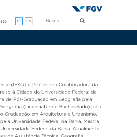
enu do topo
tato
PT
EN
nense (IEAR) e Professora Colaboradora da
ireito à Cidade da Universidade Federal da
ma de Pós-Graduação em Geografia pela
Geografia (Licenciatura e Bacharelado) pela
Pós-Graduação em Arquitetura e Urbanismo,
 pela Universidade Federal da Bahia. Mestra
Universidade Federal da Bahia. Atualmente
eas de Assistência Técnica, Geografia