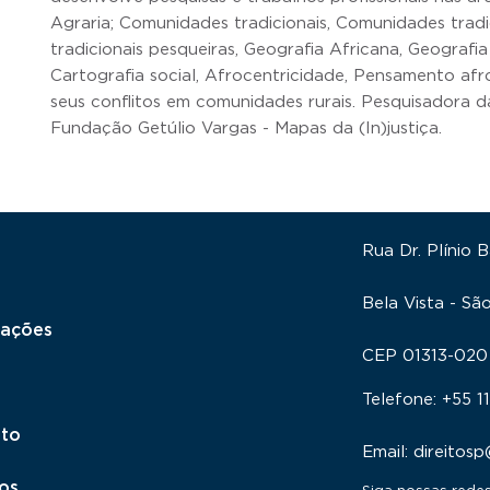
Agraria; Comunidades tradicionais, Comunidades trad
tradicionais pesqueiras, Geografia Africana, Geografia
Cartografia social, Afrocentricidade, Pensamento afro-
seus conflitos em comunidades rurais. Pesquisadora 
Fundação Getúlio Vargas - Mapas da (In)justiça.
Rua Dr. Plínio 
Bela Vista - Sã
cações
CEP 01313-020
Telefone: +55 
to
Email: direitos
os